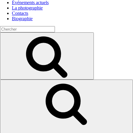
Événements actuels
La photographie
Contacts
Biographie
Search
for:
Search
Search