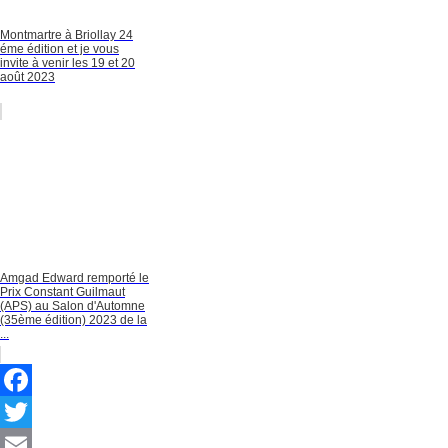
Montmartre à Briollay 24
éme édition et je vous
invite à venir les 19 et 20
août 2023
Amgad Edward remporté le
Prix Constant Guilmaut
(APS) au Salon d'Automne
(35ème édition) 2023 de la
...
Facebook
Twitter