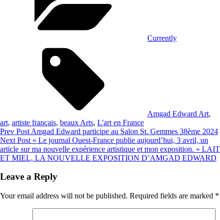
Currently
Tags,
Amgad Edward Art
,
art
,
artiste français
,
beaux Arts
,
L'art en France
Post
Previous
Prev Post
Amgad Edward participe au Salon St. Gemmes 38ème 2024
Post
Next
Next Post
« Le journal Ouest‑France publie aujourd’hui, 3 avril, un
navigation
Post
article sur ma nouvelle expérience artistique et mon exposition. » LAIT
ET MIEL, LA NOUVELLE EXPOSITION D’AMGAD EDWARD
Leave a Reply
Your email address will not be published.
Required fields are marked
*